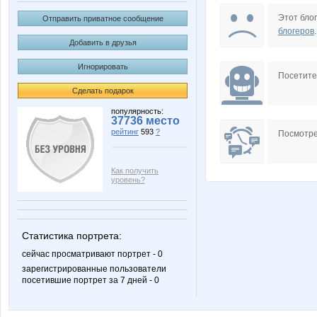
Котенок по имени ГАВ
Этот блог
Отправить приватное сообщение
блогеров
.
Добавить в друзья
Игнорировать
Посетит
Сделать подарок
популярность:
37736 место
рейтинг
593
?
Посмотре
Как получить
уровень?
Статистика портрета:
сейчас просматривают портрет - 0
зарегистрированные пользователи
посетившие портрет за 7 дней - 0