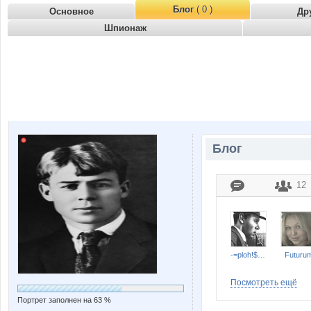
Блог
( 0 )
Основное
Др
Шпионаж
Блог
12
-=ploh!$h mc=-
Futuru
Посмотреть ещё
Портрет заполнен на 63 %